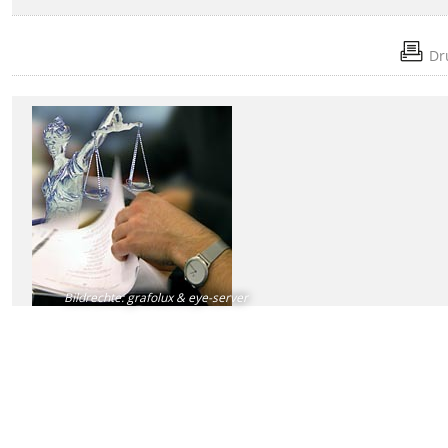
Dr
Bildrechte
:
grafolux & eye-server