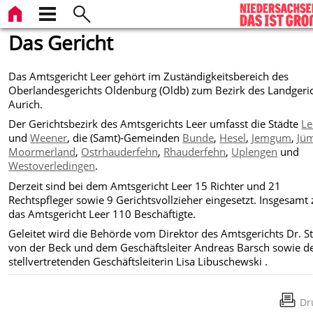
Das Gericht
Das Amtsgericht Leer gehört im Zuständigkeitsbereich des
Oberlandesgerichts Oldenburg (Oldb) zum Bezirk des Landgeri
Aurich.
Der Gerichtsbezirk des Amtsgerichts Leer umfasst die Städte
Le
und
Weener
, die (Samt)-Gemeinden
Bunde
,
Hesel
,
Jemgum
,
Jü
Moormerland
,
Ostrhauderfehn
,
Rhauderfehn
,
Uplengen
u
nd
Westoverledingen
.
Derzeit sind bei dem Amtsgericht Leer 15 Richter und 21
Rechtspfleger sowie 9 Gerichtsvollzieher eingesetzt. Insgesamt 
das Amtsgericht Leer 110 Beschäftigte.
Geleitet wird die Behörde vom Direktor des Amtsgerichts Dr. S
von der Beck und dem Geschäftsleiter Andreas Barsch sowie d
stellvertretenden Geschäftsleiterin Lisa Libuschewski .
Dr